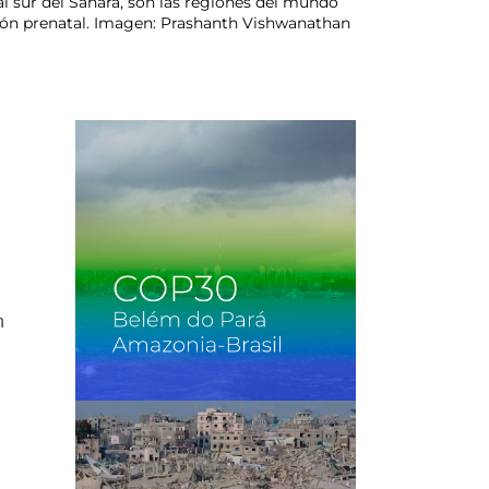
al sur del Sahara, son las regiones del mundo
ción prenatal. Imagen: Prashanth Vishwanathan
n