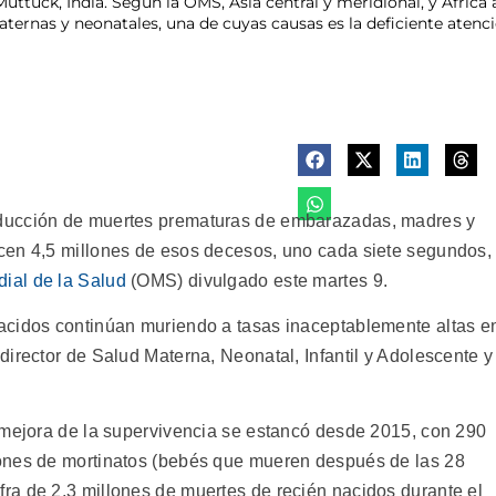
ttuck, India. Según la OMS, Asia central y meridional, y África 
aternas y neonatales, una de cuyas causas es la deficiente aten
ducción de muertes prematuras de embarazadas, madres y
cen 4,5 millones de esos decesos, uno cada siete segundos,
ial de la Salud
(OMS) divulgado este martes 9.
acidos continúan muriendo a tasas inaceptablemente altas e
irector de Salud Materna, Neonatal, Infantil y Adolescente y
 mejora de la supervivencia se estancó desde 2015, con 290
ones de mortinatos (bebés que mueren después de las 28
ra de 2,3 millones de muertes de recién nacidos durante el