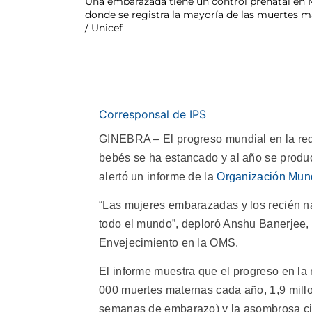
Una embarazada tiene un control prenatal en Mu
donde se registra la mayoría de las muertes m
/ Unicef
Corresponsal de IPS
GINEBRA – El progreso mundial en la re
bebés se ha estancado y al año se produ
alertó un informe de la
Organización Mund
“Las mujeres embarazadas y los recién n
todo el mundo”, deploró Anshu Banerjee, d
Envejecimiento en la OMS.
El informe muestra que el progreso en la
000 muertes maternas cada año, 1,9 mill
semanas de embarazo) y la asombrosa cif