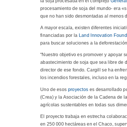
la soja procesada en el complejo
Genera
procesamiento de soja del mundo- era «so
que no han sido desmontadas al menos 
A mayor escala, existen diferentes inicia
financiadas por la
Land Innovation Found
para buscar soluciones a la deforestación
“Nuestro objetivo es promover y apoyar 
abastecimiento de soja que sea libre de de
director de ese fondo. Cargill se ha enfr
los incendios forestales, incluso en la 
Uno de esos
proyectos
es desarrollado p
(Crea) y la Asociación de la Cadena de l
agrícolas sustentables en todas sus dimen
El proyecto trabaja en estrecha colabora
en 250 000 hectáreas en el Chaco, superv