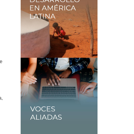
ue
a,