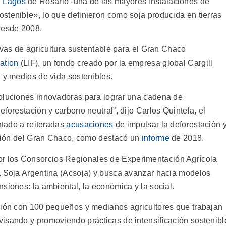
l Lagos
de Rosario -una de las mayores instalaciones de
stenible», lo que definieron como soja producida en tierras
desde 2008.
tivas de agricultura sustentable para el Gran Chaco
ation
(LIF), un fondo creado por la empresa global Cargill
 y medios de vida sostenibles.
soluciones innovadoras para lograr una cadena de
forestación y carbono neutral”, dijo Carlos Quintela, el
entado a reiteradas
acusaciones
de impulsar la deforestación 
región del Gran Chaco, como destacó un
informe
de 2018.
or los Consorcios Regionales de Experimentación Agrícola
a Soja Argentina (Acsoja) y busca avanzar hacia modelos
siones: la ambiental, la económica y la social.
ción con 100 pequeños y medianos agricultores que trabajan
isando y promoviendo prácticas de intensificación sostenibl