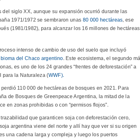
os del siglo XX, aunque su expansión ocurrió durante las
mpaña 1971/1972 se sembraron unas
80 000 hectáreas
, ese
ués (1981/1982), para alcanzar los 16 millones de hectáreas
oceso intenso de cambio de uso del suelo que incluyó
 bioma del Chaco argentino
. Este ecosistema, el segundo m
as, es uno de los 24 grandes “frentes de deforestación” a
 para la Naturaleza (
WWF).
na perdió 110 000 de hectáreas de bosques en 2021. Para
aña de Bosques de Greenpeace Argentina, la mitad de la
ace en zonas prohibidas o con “permisos flojos”.
razabilidad que garanticen soja con deforestación cero,
soja argentina viene del norte y allí hay que ver si su origen
ue es una cadena larga y compleja y luego los puertos