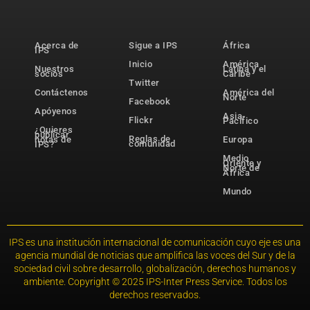
Acerca de
Sigue a IPS
África
IPS
Inicio
América
Nuestros
Latina y el
socios
Caribe
Twitter
Contáctenos
América del
Norte
Facebook
Apóyenos
Asia-
Flickr
Pacífico
¿Quieres
publicar
Reglas de
notas de
Europa
comunidad
IPS?
Medio
Oriente y
Norte de
África
Mundo
IPS es una institución internacional de comunicación cuyo eje es una
agencia mundial de noticias que amplifica las voces del Sur y de la
sociedad civil sobre desarrollo, globalización, derechos humanos y
ambiente. Copyright © 2025 IPS-Inter Press Service. Todos los
derechos reservados.