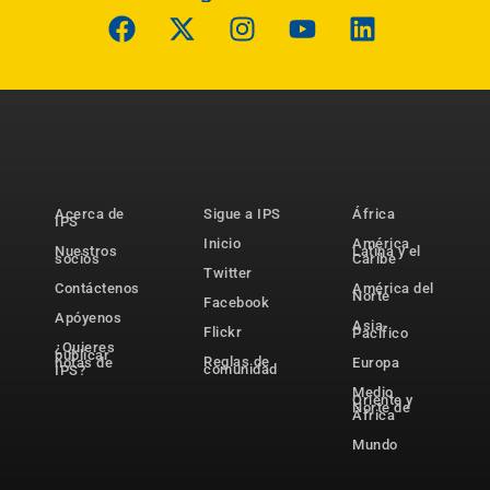
Acerca de
Sigue a IPS
África
IPS
Inicio
América
Nuestros
Latina y el
socios
Caribe
Twitter
Contáctenos
América del
Norte
Facebook
Apóyenos
Asia-
Flickr
Pacífico
¿Quieres
publicar
Reglas de
notas de
Europa
comunidad
IPS?
Medio
Oriente y
Norte de
África
Mundo