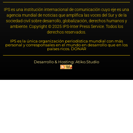
IPS es una institución internacional de comunicación cuyo eje es una
agencia mundial de noticias que amplifica las voces del Sur y de la
sociedad civil sobre desarrollo, globalización, derechos humanos y
ambiente. Copyright © 2025 IPS-Inter Press Service. Todos los
derechos reservados.
IPS es la única organización periodística mundial con más
personal y corresponsales en el mundo en desarrollo que en los
países ricos. DONAR
Desarrollo & Hosting: Atiko.Studio