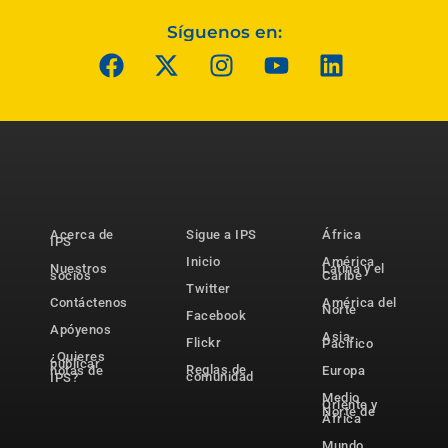
Síguenos en:
Acerca de
Sigue a IPS
África
IPS
Inicio
América
Nuestros
Latina y el
socios
Caribe
Twitter
Contáctenos
América del
Norte
Facebook
Apóyenos
Asia-
Flickr
Pacífico
¿Quieres
publicar
Reglas de
notas de
Europa
comunidad
IPS?
Medio
Oriente y
Norte de
África
Mundo