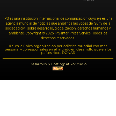
IPS es una institución internacional de comunicación cuyo eje es una
agencia mundial de noticias que amplifica las voces del Sur y de la
sociedad civil sobre desarrollo, globalización, derechos humanos y
ambiente. Copyright © 2025 IPS-Inter Press Service. Todos los
derechos reservados.
IPS es la única organización periodística mundial con más
personal y corresponsales en el mundo en desarrollo que en los
países ricos. DONAR
Desarrollo & Hosting: Atiko.Studio