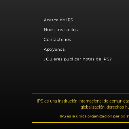
Acerca de IPS
Nuestros socios
Contáctenos
Apóyenos
¿Quieres publicar notas de IPS?
IPS es una institución internacional de comunicac
globalización, derechos 
IPS es la única organización periodí