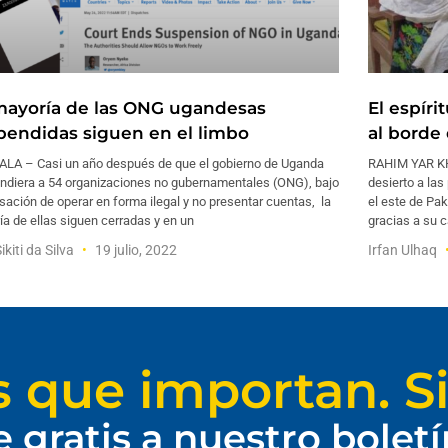
mayoría de las ONG ugandesas
El espíri
pendidas siguen en el limbo
al borde 
LA – Casi un año después de que el gobierno de Uganda
RAHIM YAR KH
ndiera a 54 organizaciones no gubernamentales (ONG), bajo
desierto a las
sación de operar en forma ilegal y no presentar cuentas, la
el este de Pa
a de ellas siguen cerradas y en un
gracias a su 
ikiti da Silva
19 julio, 2022
Irfan Ulhaq
s que importan. Si
e gratis a nuestro bolet