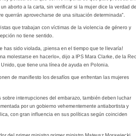
un aborto a la carta, sin verificar si la mujer dice la verdad d
re querrán aprovecharse de una situación determinada”.
istas que trabajan con víctimas de la violencia de género y
cepción no tiene sentido.
 has sido violada, ¡piensa en el tiempo que te llevaría!
na molestarse en hacerlo», dijo a IPS Mara Clarke, de la Re
 Unido, que tiene una línea de ayuda en Polonia.
onen de manifiesto los desafíos que enfrentan las mujeres
s sobre interrupciones del embarazo, también deben luchar
limentada por un gobierno vehementemente antiabortista y
lica, con gran influencia en sus políticas según coinciden
dor del primer ministro primer ministro Mateusz Morawiecki