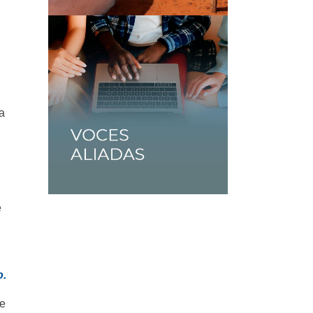
la
e
o.
de