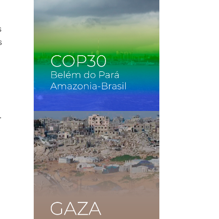
s
s
.