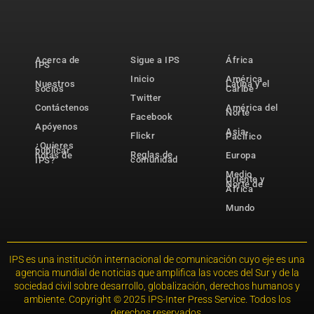
Acerca de
Sigue a IPS
África
IPS
Inicio
América
Nuestros
Latina y el
socios
Caribe
Twitter
Contáctenos
América del
Norte
Facebook
Apóyenos
Asia-
Flickr
Pacífico
¿Quieres
publicar
Reglas de
notas de
Europa
comunidad
IPS?
Medio
Oriente y
Norte de
África
Mundo
IPS es una institución internacional de comunicación cuyo eje es una
agencia mundial de noticias que amplifica las voces del Sur y de la
sociedad civil sobre desarrollo, globalización, derechos humanos y
ambiente. Copyright © 2025 IPS-Inter Press Service. Todos los
derechos reservados.