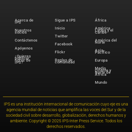
Acerca de
Sigue a IPS
África
IPS
Inicio
América
Nuestros
Latina y el
socios
Caribe
Twitter
Contáctenos
América del
Norte
Facebook
Apóyenos
Asia-
Flickr
Pacífico
¿Quieres
publicar
Reglas de
notas de
Europa
comunidad
IPS?
Medio
Oriente y
Norte de
África
Mundo
IPS es una institución internacional de comunicación cuyo eje es una
agencia mundial de noticias que amplifica las voces del Sur y de la
sociedad civil sobre desarrollo, globalización, derechos humanos y
ambiente. Copyright © 2025 IPS-Inter Press Service. Todos los
derechos reservados.