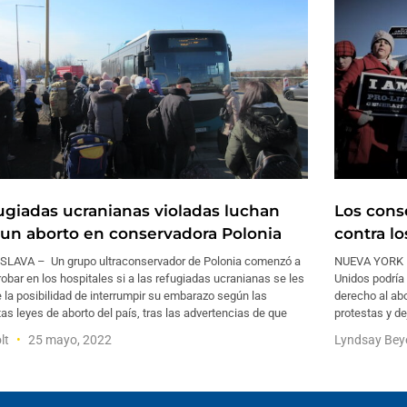
ugiadas ucranianas violadas luchan
Los cons
 un aborto en conservadora Polonia
contra l
SLAVA – Un grupo ultraconservador de Polonia comenzó a
NUEVA YORK – 
bar en los hospitales si a las refugiadas ucranianas se les
Unidos podría
 la posibilidad de interrumpir su embarazo según las
derecho al ab
tas leyes de aborto del país, tras las advertencias de que
protestas y d
lt
25 mayo, 2022
Lyndsay Bey