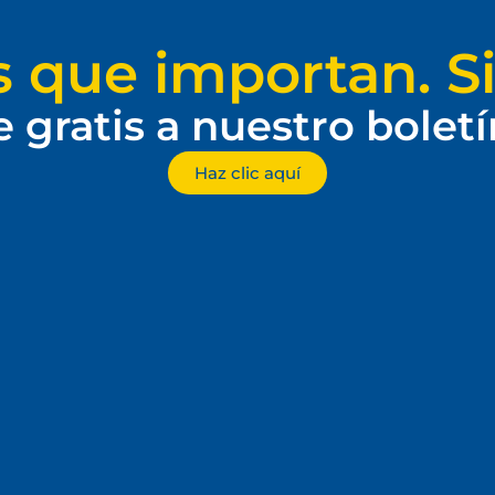
s que importan. Si
e gratis a nuestro bolet
Haz clic aquí