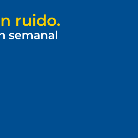
n ruido.
ín semanal