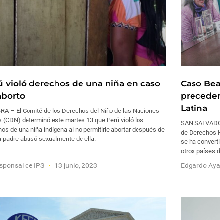
ú violó derechos de una niña en caso
Caso Beat
aborto
preceden
Latina
RA – El Comité de los Derechos del Niño de las Naciones
s (CDN) determinó este martes 13 que Perú violó los
SAN SALVADOR 
os de una niña indígena al no permitirle abortar después de
de Derechos H
u padre abusó sexualmente de ella.
se ha convert
otros países 
sponsal de IPS
13 junio, 2023
Edgardo Aya