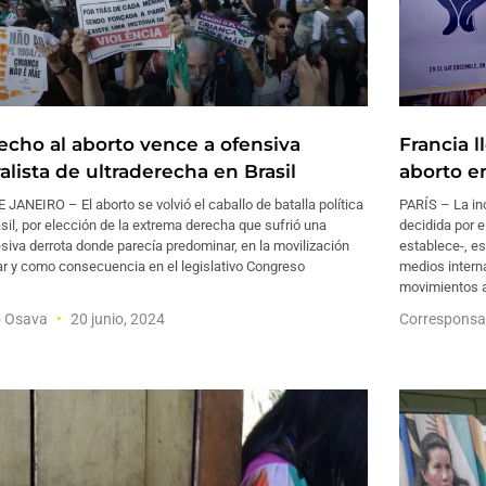
echo al aborto vence a ofensiva
Francia l
alista de ultraderecha en Brasil
aborto e
 JANEIRO – El aborto se volvió el caballo de batalla política
PARÍS – La inc
sil, por elección de la extrema derecha que sufrió una
decidida por e
siva derrota donde parecía predominar, en la movilización
establece-, es
ar y como consecuencia en el legislativo Congreso
medios interna
movimientos 
o Osava
20 junio, 2024
Corresponsa