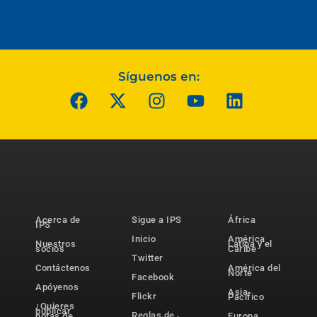
Síguenos en:
Acerca de
Sigue a IPS
África
IPS
Inicio
América
Nuestros
Latina y el
socios
Caribe
Twitter
Contáctenos
América del
Norte
Facebook
Apóyenos
Asia-
Flickr
Pacífico
¿Quieres
publicar
Reglas de
notas de
Europa