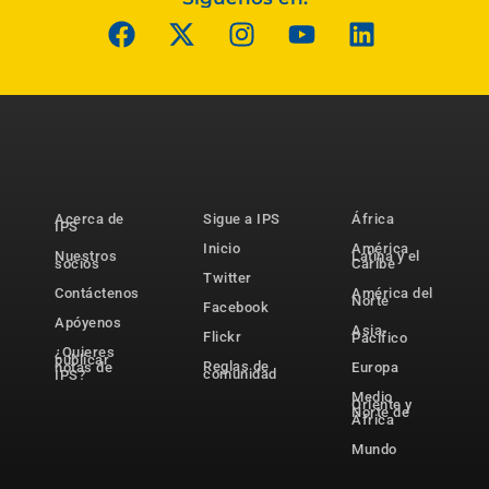
Acerca de
Sigue a IPS
África
IPS
Inicio
América
Nuestros
Latina y el
socios
Caribe
Twitter
Contáctenos
América del
Norte
Facebook
Apóyenos
Asia-
Flickr
Pacífico
¿Quieres
publicar
Reglas de
notas de
Europa
comunidad
IPS?
Medio
Oriente y
Norte de
África
Mundo