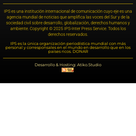
IPS es una institución internacional de comunicación cuyo eje es una
agencia mundial de noticias que amplifica las voces del Sur y de la
sociedad civil sobre desarrollo, globalización, derechos humanos y
ambiente. Copyright © 2025 IPS-Inter Press Service. Todos los
derechos reservados.
IPS es la única organización periodística mundial con más
personal y corresponsales en el mundo en desarrollo que en los
países ricos. DONAR
Desarrollo & Hosting: Atiko.Studio