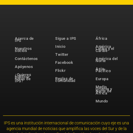
Acerca de
Sigue a IPS
África
IPS
Inicio
América
Nuestros
Latina y el
socios
Caribe
Twitter
Contáctenos
América del
Norte
Facebook
Apóyenos
Asia-
Flickr
Pacífico
¿Quieres
publicar
Reglas de
notas de
Europa
comunidad
IPS?
Medio
Oriente y
Norte de
África
Mundo
IPS es una institución internacional de comunicación cuyo eje es una
agencia mundial de noticias que amplifica las voces del Sur y de la