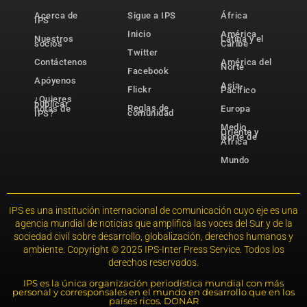
Acerca de
Sigue a IPS
África
IPS
Inicio
América
Nuestros
Latina y el
socios
Caribe
Twitter
Contáctenos
América del
Norte
Facebook
Apóyenos
Asia-
Flickr
Pacífico
¿Quieres
publicar
Reglas de
notas de
Europa
comunidad
IPS?
Medio
Oriente y
Norte de
África
Mundo
IPS es una institución internacional de comunicación cuyo eje es una
agencia mundial de noticias que amplifica las voces del Sur y de la
sociedad civil sobre desarrollo, globalización, derechos humanos y
ambiente. Copyright © 2025 IPS-Inter Press Service. Todos los
derechos reservados.
IPS es la única organización periodística mundial con más
personal y corresponsales en el mundo en desarrollo que en los
países ricos. DONAR