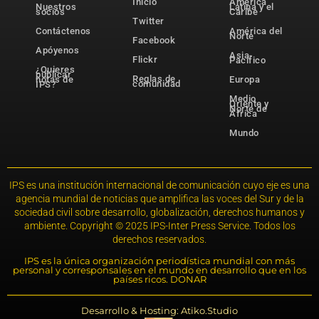
Inicio
América
Nuestros
Latina y el
socios
Caribe
Twitter
Contáctenos
América del
Norte
Facebook
Apóyenos
Asia-
Flickr
Pacífico
¿Quieres
publicar
Reglas de
notas de
Europa
comunidad
IPS?
Medio
Oriente y
Norte de
África
Mundo
IPS es una institución internacional de comunicación cuyo eje es una
agencia mundial de noticias que amplifica las voces del Sur y de la
sociedad civil sobre desarrollo, globalización, derechos humanos y
ambiente. Copyright © 2025 IPS-Inter Press Service. Todos los
derechos reservados.
IPS es la única organización periodística mundial con más
personal y corresponsales en el mundo en desarrollo que en los
países ricos. DONAR
Desarrollo & Hosting: Atiko.Studio