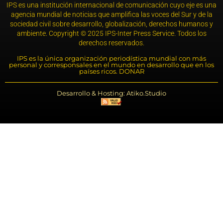
IPS es una institución internacional de comunicación cuyo eje es una
agencia mundial de noticias que amplifica las voces del Sur y de la
sociedad civil sobre desarrollo, globalización, derechos humanos y
ambiente. Copyright © 2025 IPS-Inter Press Service. Todos los
derechos reservados.
IPS es la única organización periodística mundial con más
personal y corresponsales en el mundo en desarrollo que en los
países ricos. DONAR
Desarrollo & Hosting: Atiko.Studio