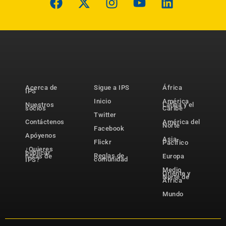
Acerca de
Sigue a IPS
África
IPS
Inicio
América
Nuestros
Latina y el
socios
Caribe
Twitter
Contáctenos
América del
Norte
Facebook
Apóyenos
Asia-
Flickr
Pacífico
¿Quieres
publicar
Reglas de
notas de
Europa
comunidad
IPS?
Medio
Oriente y
Norte de
África
Mundo