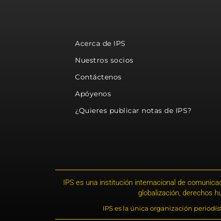
Acerca de IPS
Nuestros socios
Contáctenos
Apóyenos
¿Quieres publicar notas de IPS?
IPS es una institución internacional de comunicac
globalización, derechos 
IPS es la única organización periodí