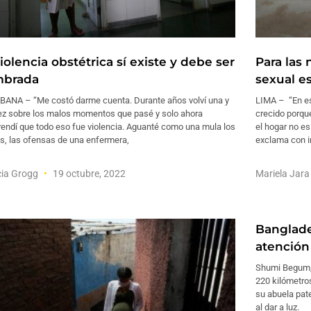
iolencia obstétrica sí existe y debe ser
Para las 
brada
sexual e
BANA – “Me costó darme cuenta. Durante años volví una y
LIMA – “En es
vez sobre los malos momentos que pasé y solo ahora
crecido porqu
endí que todo eso fue violencia. Aguanté como una mula los
el hogar no es
s, las ofensas de una enfermera,
exclama con i
cia Grogg
19 octubre, 2022
Mariela Jar
Banglade
atención 
Shumi Begum, 
220 kilómetro
su abuela pate
al dar a luz.