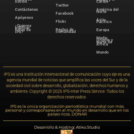
socios
Caribe
Twitter
Contáctenos
América del
Norte
Facebook
Apóyenos
Asia-
Flickr
Pacífico
¿Quieres
publicar
Reglas de
notas de
Europa
comunidad
IPS?
Medio
Oriente y
Norte de
África
Mundo
IPS es una institución internacional de comunicación cuyo eje es una
agencia mundial de noticias que amplifica las voces del Sur y de la
sociedad civil sobre desarrollo, globalización, derechos humanos y
ambiente. Copyright © 2025 IPS-Inter Press Service. Todos los
derechos reservados.
IPS es la única organización periodística mundial con más
personal y corresponsales en el mundo en desarrollo que en los
países ricos. DONAR
Desarrollo & Hosting: Atiko.Studio