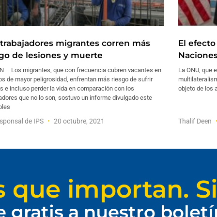
 trabajadores migrantes corren más
El efect
sgo de lesiones y muerte
Naciones
N – Los migrantes, que con frecuencia cubren vacantes en
La ONU, que e
os de mayor peligrosidad, enfrentan más riesgo de sufrir
multilaterali
s e incluso perder la vida en comparación con los
objeto de los 
adores que no lo son, sostuvo un informe divulgado este
oles
sponsal de IPS
20 octubre, 2021
Thalif Deen
s que importan. Si
e gratis a nuestro bolet