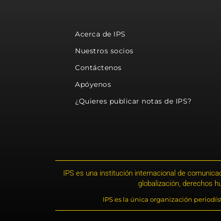
Acerca de IPS
Nuestros socios
Contáctenos
Apóyenos
¿Quieres publicar notas de IPS?
IPS es una institución internacional de comunicac
globalización, derechos 
IPS es la única organización periodí