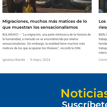
Migraciones, muchos más matices de lo
Los
que muestran los sensacionalismos
rie
BULAWAYO – “La migración, una parte intrínseca de la historia de
BERLÍ
la humanidad, a menudo se ve ensombrecida por relatos
trabaj
sensacionalistas. Sin embargo, la realidad tiene muchos más
herida
matices de los que acaparan los titulares“, recordó la OIM.
trabaj
miérc
Ignatius Banda
9 mayo, 2024
Corre
Noticia
Suscríbet