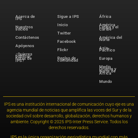
Acerca de
Sigue a IPS
África
IPS
Inicio
América
Nuestros
Latina y el
socios
Caribe
Twitter
Contáctenos
América del
Norte
Facebook
Apóyenos
Asia-
Flickr
Pacífico
¿Quieres
publicar
Reglas de
notas de
Europa
comunidad
IPS?
Medio
Oriente y
Norte de
África
Mundo
IPS es una institución internacional de comunicación cuyo eje es una
agencia mundial de noticias que amplifica las voces del Sur y de la
sociedad civil sobre desarrollo, globalización, derechos humanos y
ambiente. Copyright © 2025 IPS-Inter Press Service. Todos los
derechos reservados.
IPS es la única organización periodística mundial con más