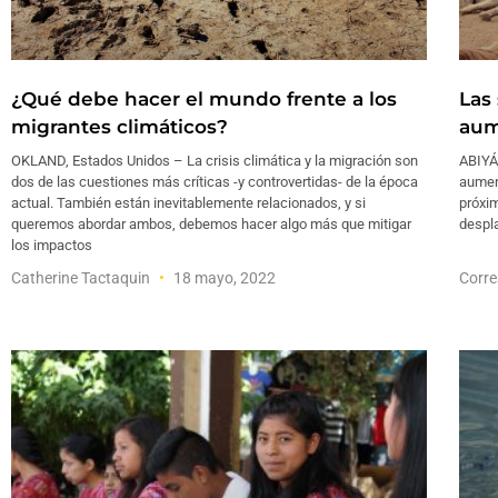
¿Qué debe hacer el mundo frente a los
Las
migrantes climáticos?
aum
OKLAND, Estados Unidos – La crisis climática y la migración son
ABIYÁN
dos de las cuestiones más críticas -y controvertidas- de la época
aument
actual. También están inevitablemente relacionados, y si
próxi
queremos abordar ambos, debemos hacer algo más que mitigar
despla
los impactos
Catherine Tactaquin
18 mayo, 2022
Corre