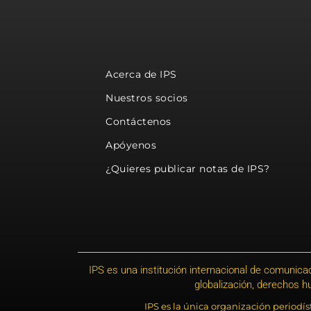
Acerca de IPS
Nuestros socios
Contáctenos
Apóyenos
¿Quieres publicar notas de IPS?
IPS es una institución internacional de comunicac
globalización, derechos 
IPS es la única organización periodí