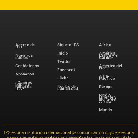
Acerca de
Sigue a IPS
África
IPS
Inicio
América
Nuestros
Latina y el
socios
Caribe
Twitter
Contáctenos
América del
Norte
Facebook
Apóyenos
Asia-
Flickr
Pacífico
¿Quieres
publicar
Reglas de
notas de
Europa
comunidad
IPS?
Medio
Oriente y
Norte de
África
Mundo
IPS es una institución internacional de comunicación cuyo eje es una