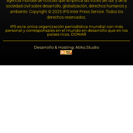
agencia mundial de noticias que amplifica las voces del Sur y de la
sociedad civil sobre desarrollo, globalización, derechos humanos y
ambiente. Copyright © 2025 IPS-Inter Press Service. Todos los
derechos reservados.
IPS es la única organización periodística mundial con más
personal y corresponsales en el mundo en desarrollo que en los
países ricos. DONAR
Desarrollo & Hosting: Atiko.Studio