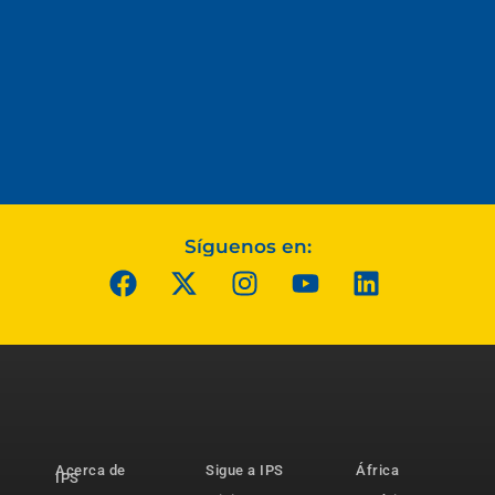
Síguenos en:
Acerca de
Sigue a IPS
África
IPS