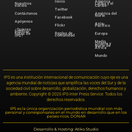
Inicio
América
Nuestros
Latina y el
socios
Caribe
Twitter
Contáctenos
América del
Norte
Facebook
Apóyenos
Asia-
Flickr
Pacífico
¿Quieres
publicar
Reglas de
notas de
Europa
comunidad
IPS?
Medio
Oriente y
Norte de
África
Mundo
IPS es una institución internacional de comunicación cuyo eje es una
agencia mundial de noticias que amplifica las voces del Sur y de la
sociedad civil sobre desarrollo, globalización, derechos humanos y
ambiente. Copyright © 2025 IPS-Inter Press Service. Todos los
derechos reservados.
IPS es la única organización periodística mundial con más
personal y corresponsales en el mundo en desarrollo que en los
países ricos. DONAR
Desarrollo & Hosting: Atiko.Studio