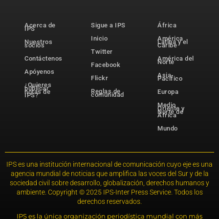
Acerca de
Sigue a IPS
África
IPS
Inicio
América
Nuestros
Latina y el
socios
Caribe
Twitter
Contáctenos
América del
Norte
Facebook
Apóyenos
Asia-
Flickr
Pacífico
¿Quieres
publicar
Reglas de
notas de
Europa
comunidad
IPS?
Medio
Oriente y
Norte de
África
Mundo
IPS es una institución internacional de comunicación cuyo eje es una
agencia mundial de noticias que amplifica las voces del Sur y de la
sociedad civil sobre desarrollo, globalización, derechos humanos y
ambiente. Copyright © 2025 IPS-Inter Press Service. Todos los
derechos reservados.
IPS es la única organización periodística mundial con más