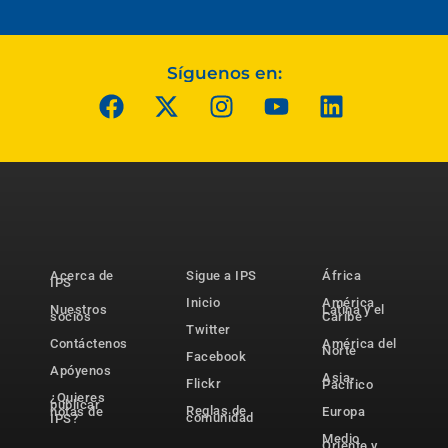
Síguenos en:
Acerca de
Sigue a IPS
África
IPS
Inicio
América
Nuestros
Latina y el
socios
Caribe
Twitter
Contáctenos
América del
Norte
Facebook
Apóyenos
Asia-
Flickr
Pacífico
¿Quieres
publicar
Reglas de
notas de
Europa
comunidad
IPS?
Medio
Oriente y