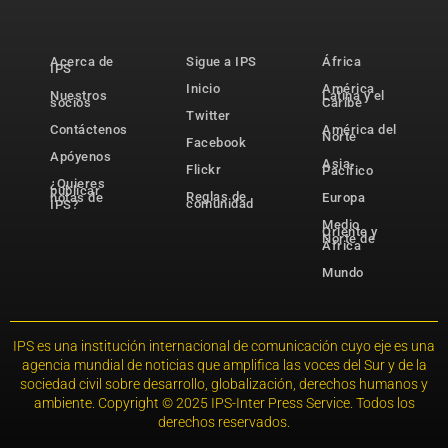
Acerca de
Sigue a IPS
África
IPS
Inicio
América
Nuestros
Latina y el
socios
Caribe
Twitter
Contáctenos
América del
Norte
Facebook
Apóyenos
Asia-
Flickr
Pacífico
¿Quieres
publicar
Reglas de
notas de
Europa
comunidad
IPS?
Medio
Oriente y
Norte de
África
Mundo
IPS es una institución internacional de comunicación cuyo eje es una
agencia mundial de noticias que amplifica las voces del Sur y de la
sociedad civil sobre desarrollo, globalización, derechos humanos y
ambiente. Copyright © 2025 IPS-Inter Press Service. Todos los
derechos reservados.