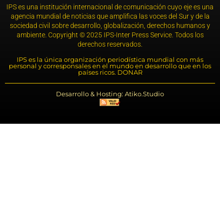
IPS es una institución internacional de comunicación cuyo eje es una
agencia mundial de noticias que amplifica las voces del Sur y de la
sociedad civil sobre desarrollo, globalización, derechos humanos y
ambiente. Copyright © 2025 IPS-Inter Press Service. Todos los
derechos reservados.
IPS es la única organización periodística mundial con más
personal y corresponsales en el mundo en desarrollo que en los
países ricos. DONAR
Desarrollo & Hosting: Atiko.Studio