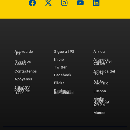
Acerca de
Sigue a IPS
África
IPS
Inicio
América
Nuestros
Latina y el
socios
Caribe
Twitter
Contáctenos
América del
Norte
Facebook
Apóyenos
Asia-
Flickr
Pacífico
¿Quieres
publicar
Reglas de
notas de
Europa
comunidad
IPS?
Medio
Oriente y
Norte de
África
Mundo