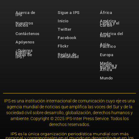
Acerca de
Sigue a IPS
África
IPS
Inicio
América
Nuestros
Latina y el
socios
Caribe
Twitter
Contáctenos
América del
Norte
Facebook
Apóyenos
Asia-
Flickr
Pacífico
¿Quieres
publicar
Reglas de
notas de
Europa
comunidad
IPS?
Medio
Oriente y
Norte de
África
Mundo
IPS es una institución internacional de comunicación cuyo eje es una
agencia mundial de noticias que amplifica las voces del Sur y de la
sociedad civil sobre desarrollo, globalización, derechos humanos y
ambiente. Copyright © 2025 IPS-Inter Press Service. Todos los
derechos reservados.
IPS es la única organización periodística mundial con más
personal y corresponsales en el mundo en desarrollo que en los