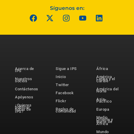
Síguenos en:
Acerca de
Sigue a IPS
África
IPS
Inicio
América
Nuestros
Latina y el
socios
Caribe
Twitter
Contáctenos
América del
Norte
Facebook
Apóyenos
Asia-
Flickr
Pacífico
¿Quieres
publicar
Reglas de
notas de
Europa
comunidad
IPS?
Medio
Oriente y
Norte de
África
Mundo