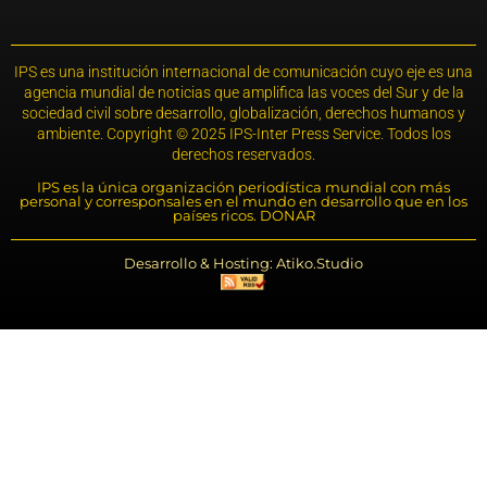
IPS es una institución internacional de comunicación cuyo eje es una
agencia mundial de noticias que amplifica las voces del Sur y de la
sociedad civil sobre desarrollo, globalización, derechos humanos y
ambiente. Copyright © 2025 IPS-Inter Press Service. Todos los
derechos reservados.
IPS es la única organización periodística mundial con más
personal y corresponsales en el mundo en desarrollo que en los
países ricos. DONAR
Desarrollo & Hosting: Atiko.Studio