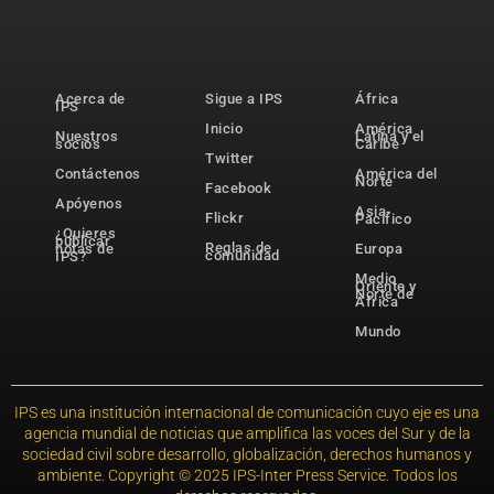
Acerca de
Sigue a IPS
África
IPS
Inicio
América
Nuestros
Latina y el
socios
Caribe
Twitter
Contáctenos
América del
Norte
Facebook
Apóyenos
Asia-
Flickr
Pacífico
¿Quieres
publicar
Reglas de
notas de
Europa
comunidad
IPS?
Medio
Oriente y
Norte de
África
Mundo
IPS es una institución internacional de comunicación cuyo eje es una
agencia mundial de noticias que amplifica las voces del Sur y de la
sociedad civil sobre desarrollo, globalización, derechos humanos y
ambiente. Copyright © 2025 IPS-Inter Press Service. Todos los