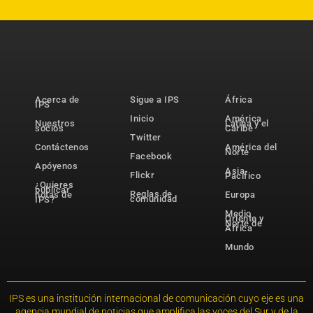
Acerca de
Sigue a IPS
África
IPS
Inicio
América
Nuestros
Latina y el
socios
Caribe
Twitter
Contáctenos
América del
Norte
Facebook
Apóyenos
Asia-
Flickr
Pacífico
¿Quieres
publicar
Reglas de
notas de
Europa
comunidad
IPS?
Medio
Oriente y
Norte de
África
Mundo
IPS es una institución internacional de comunicación cuyo eje es una
agencia mundial de noticias que amplifica las voces del Sur y de la