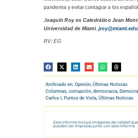
pandemia y evitar contagiar a los españo
J
oaquín Roy es Catedrático Jean Monne
Universidad de Miami.
jroy@miami.edu
RV: EG
Archivado en:
Opinión
,
Últimas Noticias
Columnas
,
corrupción
,
democracia
,
Democrac
Carlos I
,
Puntos de Vista
,
Últimas Noticias
Este informe incluye imágenes de calidad que
pueden ser impresas junto con este informe