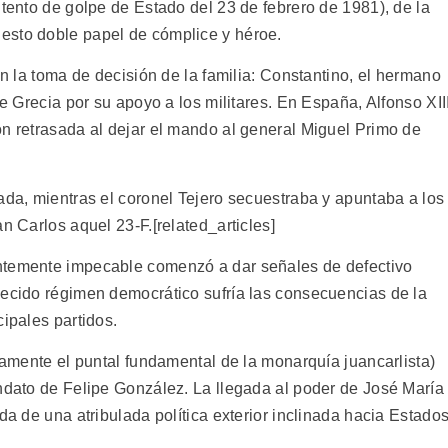
ntento de golpe de Estado del 23 de febrero de 1981), de la
esto doble papel de cómplice y héroe.
en la toma de decisión de la familia: Constantino, el hermano
de Grecia por su apoyo a los militares. En España, Alfonso XIII
ón retrasada al dejar el mando al general Miguel Primo de
ada, mientras el coronel Tejero secuestraba y apuntaba a los
n Carlos aquel 23-F.[related_articles]
ntemente impecable comenzó a dar señales de defectivo
lecido régimen democrático sufría las consecuencias de la
cipales partidos.
ivamente el puntal fundamental de la monarquía juancarlista)
andato de Felipe González. La llegada al poder de José María
da de una atribulada política exterior inclinada hacia Estado