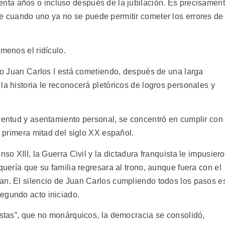
enta años o incluso después de la jubilación. Es precisamen
e cuando uno ya no se puede permitir cometer los errores de
menos el ridículo.
ito Juan Carlos I está cometiendo, después de una larga
la historia le reconocerá pletóricos de logros personales y
uventud y asentamiento personal, se concentró en cumplir con
a primera mitad del siglo XX español.
nso XIII, la Guerra Civil y la dictadura franquista le impusier
quería que su familia regresara al trono, aunque fuera con el
an. El silencio de Juan Carlos cumpliendo todos los pasos e
egundo acto iniciado.
istas”, que no monárquicos, la democracia se consolidó,