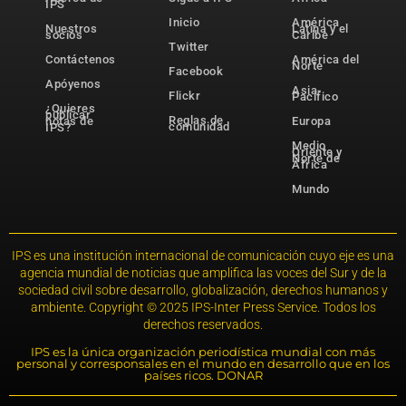
IPS
Inicio
América
Nuestros
Latina y el
socios
Caribe
Twitter
Contáctenos
América del
Norte
Facebook
Apóyenos
Asia-
Flickr
Pacífico
¿Quieres
publicar
Reglas de
notas de
Europa
comunidad
IPS?
Medio
Oriente y
Norte de
África
Mundo
IPS es una institución internacional de comunicación cuyo eje es una
agencia mundial de noticias que amplifica las voces del Sur y de la
sociedad civil sobre desarrollo, globalización, derechos humanos y
ambiente. Copyright © 2025 IPS-Inter Press Service. Todos los
derechos reservados.
IPS es la única organización periodística mundial con más
personal y corresponsales en el mundo en desarrollo que en los
países ricos. DONAR