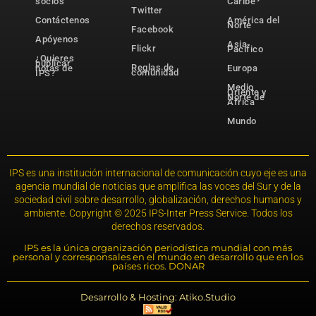
socios
Caribe
Twitter
Contáctenos
América del
Norte
Facebook
Apóyenos
Asia-
Flickr
Pacífico
¿Quieres
publicar
Reglas de
notas de
Europa
comunidad
IPS?
Medio
Oriente y
Norte de
África
Mundo
IPS es una institución internacional de comunicación cuyo eje es una
agencia mundial de noticias que amplifica las voces del Sur y de la
sociedad civil sobre desarrollo, globalización, derechos humanos y
ambiente. Copyright © 2025 IPS-Inter Press Service. Todos los
derechos reservados.
IPS es la única organización periodística mundial con más
personal y corresponsales en el mundo en desarrollo que en los
países ricos. DONAR
Desarrollo & Hosting: Atiko.Studio