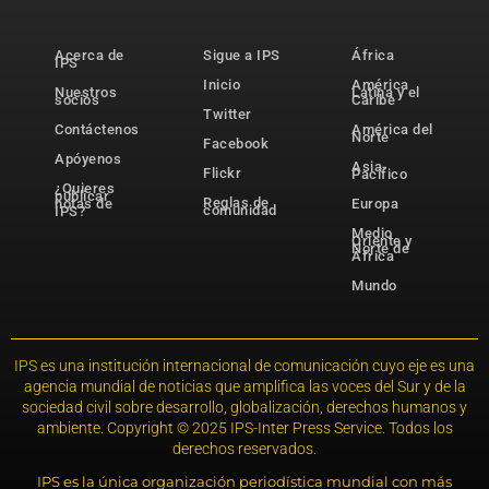
Acerca de
Sigue a IPS
África
IPS
Inicio
América
Nuestros
Latina y el
socios
Caribe
Twitter
Contáctenos
América del
Norte
Facebook
Apóyenos
Asia-
Flickr
Pacífico
¿Quieres
publicar
Reglas de
notas de
Europa
comunidad
IPS?
Medio
Oriente y
Norte de
África
Mundo
IPS es una institución internacional de comunicación cuyo eje es una
agencia mundial de noticias que amplifica las voces del Sur y de la
sociedad civil sobre desarrollo, globalización, derechos humanos y
ambiente. Copyright © 2025 IPS-Inter Press Service. Todos los
derechos reservados.
IPS es la única organización periodística mundial con más