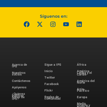
Síguenos en:
Acerca de
Sigue a IPS
África
IPS
Inicio
América
Nuestros
Latina y el
socios
Caribe
Twitter
Contáctenos
América del
Norte
Facebook
Apóyenos
Asia-
Flickr
Pacífico
¿Quieres
publicar
Reglas de
notas de
Europa
comunidad
IPS?
Medio
Oriente y
Norte de