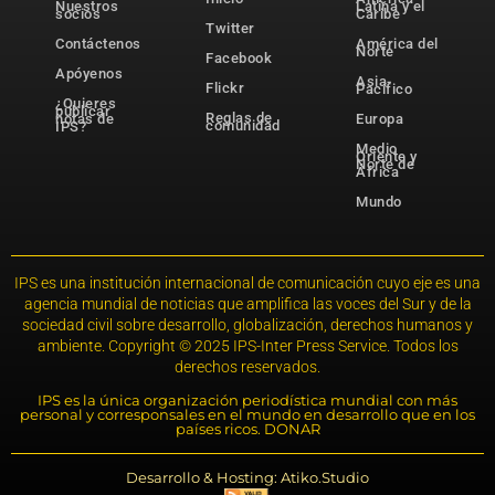
Nuestros
Latina y el
socios
Caribe
Twitter
Contáctenos
América del
Norte
Facebook
Apóyenos
Asia-
Flickr
Pacífico
¿Quieres
publicar
Reglas de
notas de
Europa
comunidad
IPS?
Medio
Oriente y
Norte de
África
Mundo
IPS es una institución internacional de comunicación cuyo eje es una
agencia mundial de noticias que amplifica las voces del Sur y de la
sociedad civil sobre desarrollo, globalización, derechos humanos y
ambiente. Copyright © 2025 IPS-Inter Press Service. Todos los
derechos reservados.
IPS es la única organización periodística mundial con más
personal y corresponsales en el mundo en desarrollo que en los
países ricos. DONAR
Desarrollo & Hosting: Atiko.Studio