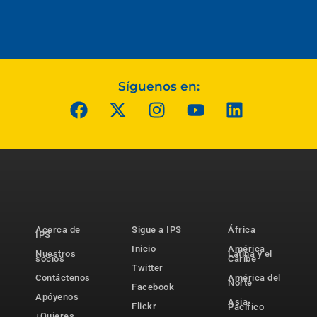
Síguenos en:
Acerca de
Sigue a IPS
África
IPS
Inicio
América
Nuestros
Latina y el
socios
Caribe
Twitter
Contáctenos
América del
Norte
Facebook
Apóyenos
Asia-
Flickr
Pacífico
¿Quieres