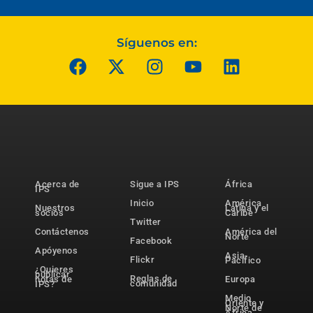
Síguenos en:
Acerca de
Sigue a IPS
África
IPS
Inicio
América
Nuestros
Latina y el
socios
Caribe
Twitter
Contáctenos
América del
Norte
Facebook
Apóyenos
Asia-
Flickr
Pacífico
¿Quieres
publicar
Reglas de
notas de
Europa
comunidad
IPS?
Medio
Oriente y
Norte de
África