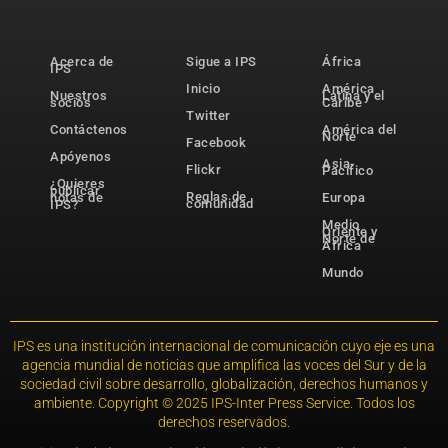
Acerca de
Sigue a IPS
África
IPS
Inicio
América
Nuestros
Latina y el
socios
Caribe
Twitter
Contáctenos
América del
Norte
Facebook
Apóyenos
Asia-
Flickr
Pacífico
¿Quieres
publicar
Reglas de
notas de
Europa
comunidad
IPS?
Medio
Oriente y
Norte de
África
Mundo
IPS es una institución internacional de comunicación cuyo eje es una
agencia mundial de noticias que amplifica las voces del Sur y de la
sociedad civil sobre desarrollo, globalización, derechos humanos y
ambiente. Copyright © 2025 IPS-Inter Press Service. Todos los
derechos reservados.