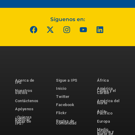
Síguenos en:
Acerca de
Sigue a IPS
África
IPS
Inicio
América
Nuestros
Latina y el
socios
Caribe
Twitter
Contáctenos
América del
Norte
Facebook
Apóyenos
Asia-
Flickr
Pacífico
¿Quieres
publicar
Reglas de
notas de
Europa
comunidad
IPS?
Medio
Oriente y
Norte de