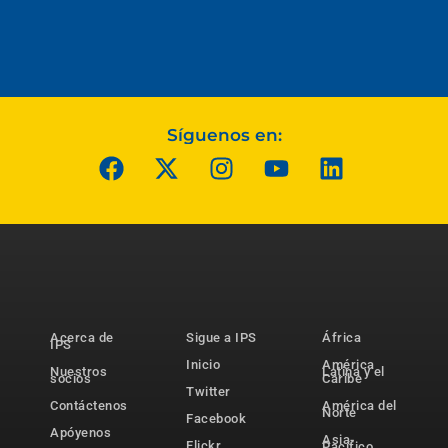
Síguenos en:
Acerca de
Sigue a IPS
África
IPS
Inicio
América
Nuestros
Latina y el
socios
Caribe
Twitter
Contáctenos
América del
Norte
Facebook
Apóyenos
Asia-
Flickr
Pacífico