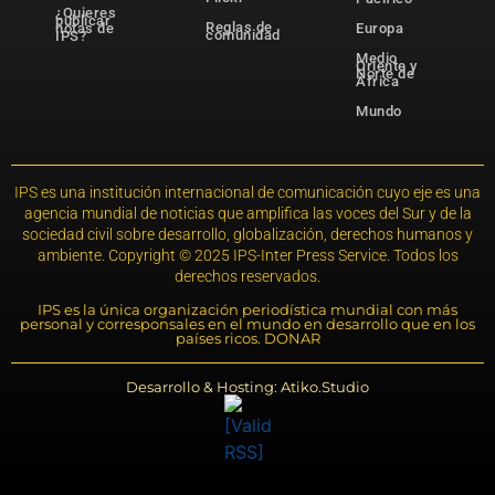
¿Quieres
publicar
Reglas de
notas de
Europa
comunidad
IPS?
Medio
Oriente y
Norte de
África
Mundo
IPS es una institución internacional de comunicación cuyo eje es una
agencia mundial de noticias que amplifica las voces del Sur y de la
sociedad civil sobre desarrollo, globalización, derechos humanos y
ambiente. Copyright © 2025 IPS-Inter Press Service. Todos los
derechos reservados.
IPS es la única organización periodística mundial con más
personal y corresponsales en el mundo en desarrollo que en los
países ricos. DONAR
Desarrollo & Hosting: Atiko.Studio