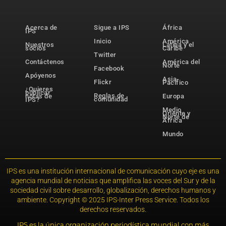
Acerca de
Sigue a IPS
África
IPS
Inicio
América
Nuestros
Latina y el
socios
Caribe
Twitter
Contáctenos
América del
Norte
Facebook
Apóyenos
Asia-
Flickr
Pacífico
¿Quieres
publicar
Reglas de
notas de
Europa
comunidad
IPS?
Medio
Oriente y
Norte de
África
Mundo
IPS es una institución internacional de comunicación cuyo eje es una
agencia mundial de noticias que amplifica las voces del Sur y de la
sociedad civil sobre desarrollo, globalización, derechos humanos y
ambiente. Copyright © 2025 IPS-Inter Press Service. Todos los
derechos reservados.
IPS es la única organización periodística mundial con más