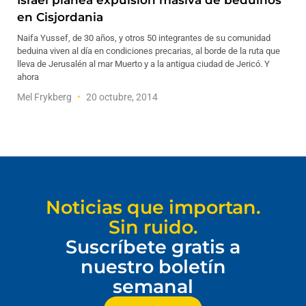
Israel planea expulsión masiva de beduinos
en Cisjordania
Naifa Yussef, de 30 años, y otros 50 integrantes de su comunidad
beduina viven al día en condiciones precarias, al borde de la ruta que
lleva de Jerusalén al mar Muerto y a la antigua ciudad de Jericó. Y
ahora
Mel Frykberg
20 octubre, 2014
Noticias que importan.
Sin ruido.
Suscríbete gratis a
nuestro boletín
semanal