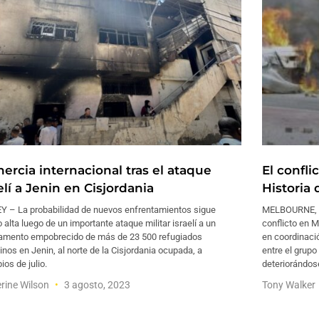
nercia internacional tras el ataque
El confli
elí a Jenin en Cisjordania
Historia 
Y – La probabilidad de nuevos enfrentamientos sigue
MELBOURNE, Au
 alta luego de un importante ataque militar israelí a un
conflicto en 
mento empobrecido de más de 23 500 refugiados
en coordinació
inos en Jenin, al norte de la Cisjordania ocupada, a
entre el grupo
pios de julio.
deteriorándos
rine Wilson
3 agosto, 2023
Tony Walker