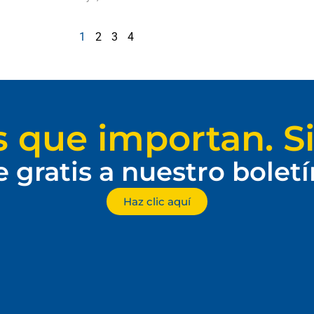
1
2
3
4
s que importan. Si
e gratis a nuestro bolet
Haz clic aquí