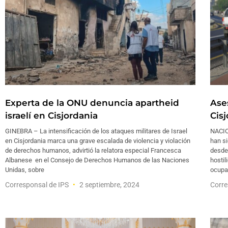
Experta de la ONU denuncia apartheid
Ase
israelí en Cisjordania
Cis
GINEBRA – La intensificación de los ataques militares de Israel
NACIO
en Cisjordania marca una grave escalada de violencia y violación
han si
de derechos humanos, advirtió la relatora especial Francesca
desde 
Albanese en el Consejo de Derechos Humanos de las Naciones
hostil
Unidas, sobre
ocupa
Corresponsal de IPS
2 septiembre, 2024
Corre