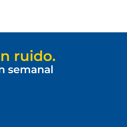
n ruido.
ín semanal