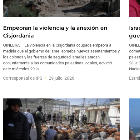
Empeoran la violencia y la anexión en
Isr
Cisjordania
gue
GINEBRA – La violencia en la Cisjordania ocupada empeora a
GINEB
medida que el gobierno de Israel aprueba nuevos asentamientos y
comet
los colonos y las fuerzas de seguridad israelíes atacan
pales
conjuntamente a las comunidades palestinas locales, advirtió
23 la 
este miércoles 29 la
Nacio
Corresponsal de IPS
29 julio, 2026
Estre