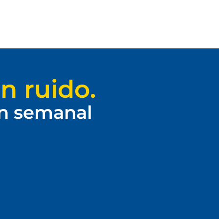
n ruido.
ín semanal