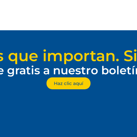
s que importan. Si
e gratis a nuestro bolet
Haz clic aquí