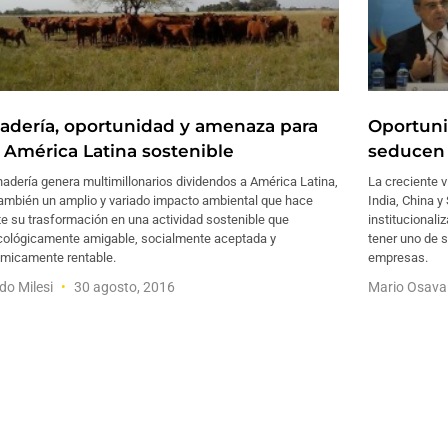
adería, oportunidad y amenaza para
Oportun
 América Latina sostenible
seducen 
adería genera multimillonarios dividendos a América Latina,
La creciente v
también un amplio y variado impacto ambiental que hace
India, China 
e su trasformación en una actividad sostenible que
institucionali
cológicamente amigable, socialmente aceptada y
tener uno de 
micamente rentable.
empresas.
do Milesi
30 agosto, 2016
Mario Osav