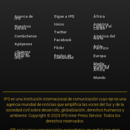
Acerca de
Sigue a IPS
África
IPS
Inicio
América
Nuestros
Latina y el
socios
Caribe
Twitter
Contáctenos
América del
Norte
Facebook
Apóyenos
Asia-
Flickr
Pacífico
¿Quieres
publicar
Reglas de
notas de
Europa
comunidad
IPS?
Medio
Oriente y
Norte de
África
Mundo
IPS es una institución internacional de comunicación cuyo eje es una
agencia mundial de noticias que amplifica las voces del Sur y de la
sociedad civil sobre desarrollo, globalización, derechos humanos y
ambiente. Copyright © 2025 IPS-Inter Press Service. Todos los
derechos reservados.
IPS es la única organización periodística mundial con más