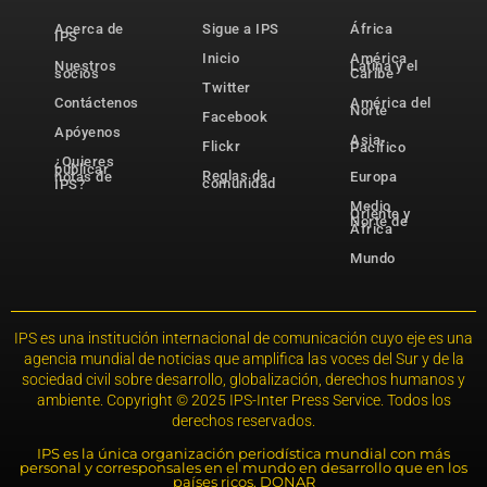
Acerca de
Sigue a IPS
África
IPS
Inicio
América
Nuestros
Latina y el
socios
Caribe
Twitter
Contáctenos
América del
Norte
Facebook
Apóyenos
Asia-
Flickr
Pacífico
¿Quieres
publicar
Reglas de
notas de
Europa
comunidad
IPS?
Medio
Oriente y
Norte de
África
Mundo
IPS es una institución internacional de comunicación cuyo eje es una
agencia mundial de noticias que amplifica las voces del Sur y de la
sociedad civil sobre desarrollo, globalización, derechos humanos y
ambiente. Copyright © 2025 IPS-Inter Press Service. Todos los
derechos reservados.
IPS es la única organización periodística mundial con más
personal y corresponsales en el mundo en desarrollo que en los
países ricos. DONAR