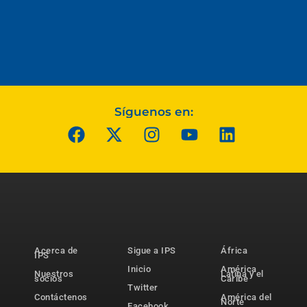
Síguenos en:
Acerca de
Sigue a IPS
África
IPS
Inicio
América
Nuestros
Latina y el
socios
Caribe
Twitter
Contáctenos
América del
Norte
Facebook