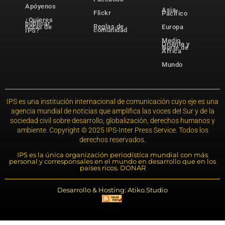
Apóyenos
Asia-
Flickr
Pacífico
¿Quieres
publicar
Reglas de
notas de
Europa
comunidad
IPS?
Medio
Oriente y
Norte de
África
Mundo
IPS es una institución internacional de comunicación cuyo eje es una
agencia mundial de noticias que amplifica las voces del Sur y de la
sociedad civil sobre desarrollo, globalización, derechos humanos y
ambiente. Copyright © 2025 IPS-Inter Press Service. Todos los
derechos reservados.
IPS es la única organización periodística mundial con más
personal y corresponsales en el mundo en desarrollo que en los
países ricos. DONAR
Desarrollo & Hosting: Atiko.Studio