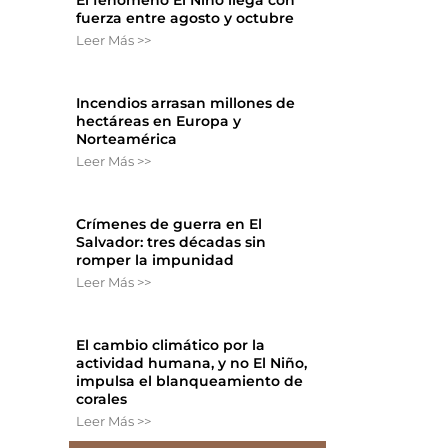
El fenómeno El Niño llega con
fuerza entre agosto y octubre
Leer Más >>
Incendios arrasan millones de
hectáreas en Europa y
Norteamérica
Leer Más >>
Crímenes de guerra en El
Salvador: tres décadas sin
romper la impunidad
Leer Más >>
El cambio climático por la
actividad humana, y no El Niño,
impulsa el blanqueamiento de
corales
Leer Más >>