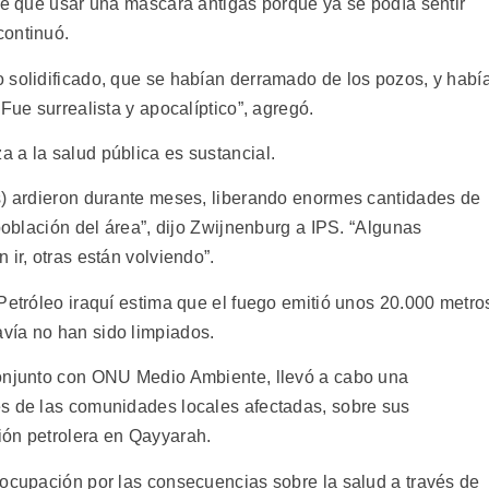
uve que usar una máscara antigás porque ya se podía sentir
continuó.
 solidificado, que se habían derramado de los pozos, y habí
Fue surrealista y apocalíptico”, agregó.
 a la salud pública es sustancial.
s) ardieron durante meses, liberando enormes cantidades de
 población del área”, dijo Zwijnenburg a IPS. “Algunas
ir, otras están volviendo”.
Petróleo iraquí estima que el fuego emitió unos 20.000 metro
vía no han sido limpiados.
conjunto con ONU Medio Ambiente, llevó a cabo una
es de las comunidades locales afectadas, sobre sus
ión petrolera en Qayyarah.
eocupación por las consecuencias sobre la salud a través de