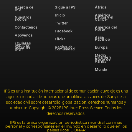
Acerca de
Sigue a IPS
África
IPS
Inicio
América
Nuestros
Latina y el
socios
Caribe
Twitter
Contáctenos
América del
Norte
Facebook
Apóyenos
Asia-
Flickr
Pacífico
¿Quieres
publicar
Reglas de
notas de
Europa
comunidad
IPS?
Medio
Oriente y
Norte de
África
Mundo
IPS es una institución internacional de comunicación cuyo eje es una
agencia mundial de noticias que amplifica las voces del Sur y de la
sociedad civil sobre desarrollo, globalización, derechos humanos y
ambiente. Copyright © 2025 IPS-Inter Press Service. Todos los
derechos reservados.
IPS es la única organización periodística mundial con más
personal y corresponsales en el mundo en desarrollo que en los
países ricos. DONAR